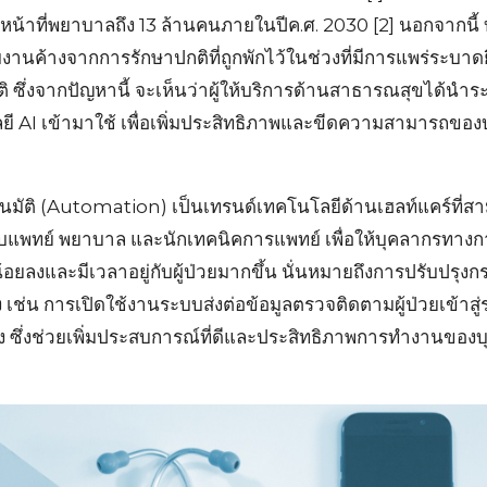
้าที่พยาบาลถึง 13 ล้านคนภายในปีค.ศ. 2030 [2] นอกจากนี้
บงานค้างจากการรักษาปกติที่ถูกพักไว้ในช่วงที่มีการแพร่ระบาดย
ติ ซึ่งจากปัญหานี้ จะเห็นว่าผู้ให้บริการด้านสาธารณสุขได้
โลยี AI เข้ามาใช้ เพื่อเพิ่มประสิทธิภาพและขีดความสามารถข
มัติ (Automation) เป็นเทรนด์เทคโนโลยีด้านเฮลท์แคร์ที่
บแพทย์ พยาบาล และนักเทคนิคการแพทย์ เพื่อให้บุคลากรทางกา
อยลงและมีเวลาอยู่กับผู้ป่วยมากขึ้น นั่นหมายถึงการปรับปรุ
สูง เช่น การเปิดใช้งานระบบส่งต่อข้อมูลตรวจติดตามผู้ป่วยเข้าส
รง ซึ่งช่วยเพิ่มประสบการณ์ที่ดีและประสิทธิภาพการทำงานขอ