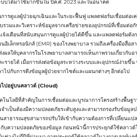
ระบบได้มาใช้มากขึ้นใน ปีค.ศ. 2023 และในอนาคต
 ในการดูแลผู้ป่วยฉุกเฉินและในระยะฟื้นฟู แพลตฟอร์มเชื่อมต่อเ
รวมและวิเคราะห์ข้อมูลจากเครือข่ายของอุปกรณ์ที่เชื่อมต่อก
แจ้งเตือนที่สนับสนุนการดูแลผู้ป่วยได้ดีขึ้น และแพลตฟอร์มดัง
ยนอิเล็กทรอนิกส์ (EMR) ของโรงพยาบาล รวมถึงเครื่องมือสื่อ
ย ส่งผลให้บุคลากรในโรงพยาบาลสามารถเห็นภาพรวมเกี่ยวกับอ
ละรายได้ เมื่อการส่งต่อข้อมูลระหว่างระบบและอุปกรณ์ง่ายขึ้
วลาไปกับการดึงข้อมูลผู้ป่วยจากไซต์และแผนกต่างๆ อีกต่อไป
ายไปอยู่บนคลาวด์ (Cloud)
ทคโนโลยีที่สำคัญในการเชื่อมต่อและบูรณาการโครงสร้างพื้นฐา
านจำเป็นต้องมีความปลอดภัยระดับสูงและสามารถรองรับข้อมูลปร
ด้านสาธารณสุขสามารถปรับให้เข้ากับความต้องการที่เปลี่ยนแปล
ยวกับความปลอดภัยของข้อมูล ก่อนหน้านี้การประยุกต์ใช้คลาวด
่ในช่วงไม่กี่ปีที่ผ่านมา การประยุกต์ใช้คลาวด์ในวงการเฮลท์แคร