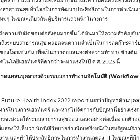
ลากร ปริมาณงานที่เพิ่มมากขึ้น และความผันผวนทางเศรษฐกิจ
รทางสาธารณสุขทั่วโลกในการพัฒนาประสิทธิภาพในการดำเนินง
ยใหม่ๆ ในขณะเดียวกัน ผู้บริหารแถวหน้าในวงการ
กถึงความรับผิดชอบต่อสังคมมากขึ้น ได้หันมาให้ความสำคัญก
ข้าถึงระบบสาธารณสุข ตลอดจนความจำเป็นในการลดก๊าซคาร
ของโลกเช่นกัน เพื่อเป็นการตอบสนองต่อความท้าทายข้างต้น “ฟิ
โนโลยีเฮลท์แคร์ที่คาดว่าจะมาแรงในปี ค.ศ. 2023 นี้
รขาดแคลนบุคลากรด้วยระบบการทำงานอัตโนมัติ (Workflo
 Future Health Index 2022 report เผยว่าปัญหาด้านบุคลาก
ริหารในวงการเฮลท์แคร์ และหากไม่จัดการกับปัญหานี้อย่างเร
จะส่งผลให้ระบบสาธารณสุขอ่อนแอลงอย่างต่อเนื่อง ยกตัวอย่
ยที่แสดงให้เห็นว่า นักรังสีวิทยาอย่างน้อยครึ่งหนึ่งในสหรัฐอเม
งาน และทำให้ประสิทธิภาพในการทำงานลดลง [1] ในขณะที่มีกา