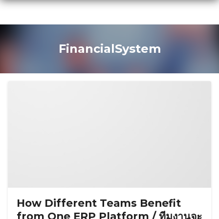
Skip
to
content
FinancialSystem
How Different Teams Benefit
from One ERP Platform / ทีมงานจะ