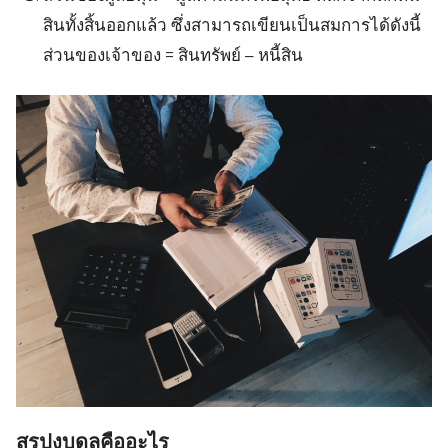
Search
for:
สินทั้งสิ้นออกแล้ว ซึ่งสามารถเขียนเป็นสมการได้ดังนี้
ส่วนของเจ้าของ = สินทรัพย์ – หนี้สิน
สรุปงบดุลคืออะไร