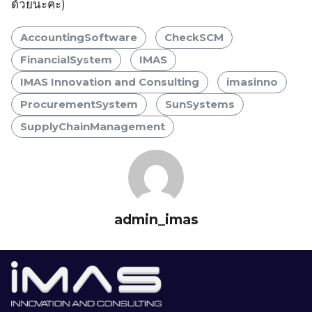
ด้วยนะคะ)
AccountingSoftware
CheckSCM
FinancialSystem
IMAS
IMAS Innovation and Consulting
imasinno
ProcurementSystem
SunSystems
SupplyChainManagement
admin_imas