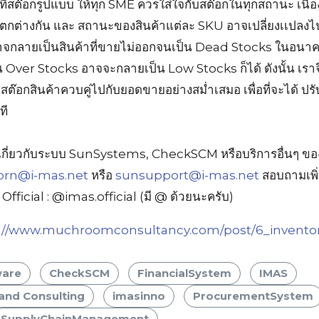
ที่สต๊อกรูปแบบ ให้ทุก SME ควรใส่ใจกับสต๊อกในทุกสถานะ เนื่อ
แตกต่างกัน และ สถานะของสินค้าแต่ละ SKU อาจเปลี่ยงเเปลง
้ อาจกลายเป็นสินค้าที่ขายไม่ออกจนเป็น Dead Stocks ในอนาคต 
ver Stocks อาจจะกลายเป็น Low Stocks ก็ได้ ดังนั้น เรา
๊อกสินค้าควบคู่ไปกับยอดขายอย่างสม่ำเสมอ เพื่อที่จะได้ ปร
ที
เกี่ยวกับระบบ SunSystems, CheckSCM หรือบริการอื่นๆ ข
rn@i-mas.net
หรือ
sunsupport@i-mas.net
สอบถามเพิ่
fficial : @imas.official (มี @ ด้วยนะครับ)
://www.muchroomconsultancy.com/post/6_invento
ware
CheckSCM
FinancialSystem
IMAS
and Consulting
imasinno
ProcurementSystem