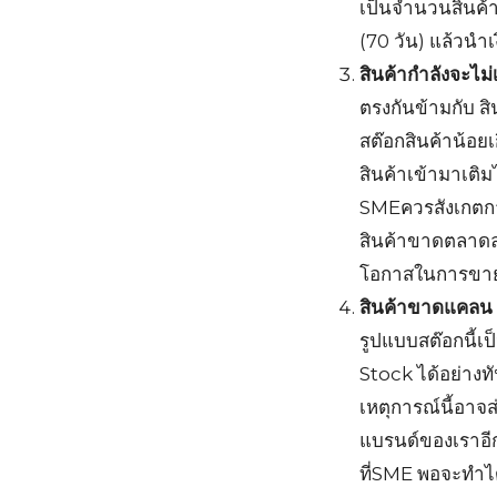
เป็นจำนวนสินค้า
(70 วัน) แล้วนำเ
สินค้ากำลังจะไ
ตรงกันข้ามกับ ส
สต๊อกสินค้าน้อยเ
สินค้าเข้ามาเติม
SMEควรสังเกตกา
สินค้าขาดตลาดลง
โอกาสในการขายไป
สินค้าขาดแคลน
รูปแบบสต๊อกนี้เป
Stock ได้อย่างทัน
เหตุการณ์นี้อาจส
แบรนด์ของเราอีกเ
ที่SME พอจะทำได้ 