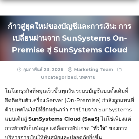
Skip
to
content
ก้าวสู่ยุคใหม่ของบัญชีและการเงิน: การ
เปลี่ยนผ่านจาก SunSystems On-
Premise สู่ SunSystems Cloud
กุมภาพันธ์ 23, 2026
Marketing Team
Uncategorized
,
บทความ
ในโลกธุรกิจที่หมุนเร็วขึ้นทุกวัน ระบบบัญชีแบบดั้งเดิมที่
ยึดติดกับตัวเครื่อง Server (On-Premise) กำลังถูกแทนที่
ด้วยเทคโนโลยีที่ยืดหยุ่นกว่า การย้ายจาก SunSystems
แบบเดิมสู่
SunSystems Cloud (SaaS)
ไม่ใช่เพียงแค่
การย้ายที่เก็บข้อมูล แต่คือการอัปเกรด “
หัวใจ
” ของการ
บริหารการเงินให้ทันสมัยและปลอดภัยยิ่งขึ้น